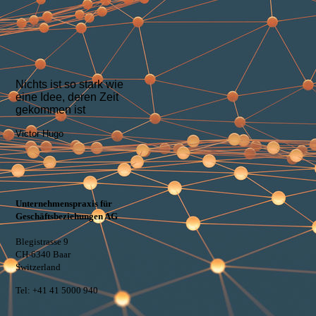
Nichts ist so stark wie
eine Idee, deren Zeit
gekommen ist
Victor Hugo
Unternehmenspraxis für
Geschäftsbeziehungen AG
Blegistrasse 9
CH-6340 Baar
Switzerland
Tel: +41 41 5000 940