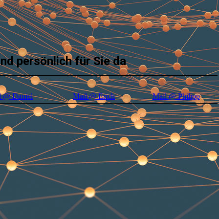
ind persönlich für Sie da
l @ Daniel
Mail @ Erich
Mail @ Philipp